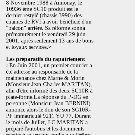
8 Novembre 1988 à Annonay, le
10936 ème SC10 produit est le
dernier restylé (chassis 3990) des
chaines de RVI à avoir bénéficié d'un
"balcon" arrière. Sa réforme sonna
prématurément le vendredi 29 juin
2001, après seulement 13 ans de bons
et loyaux services.
>
Les préparatifs du rapatriement
:
En Juin 2001, un premier courrier a
été adressé au responsable de la
maintenance chez Marne & Morin
(Monsieur Jean-Charles MARITAN),
afin d'être informé des deux SC10R à
plate-forme.La réponse du P-DG en
personne (Monsieur Jean BERNINI)
annonce alors le don de son SC10R-
PF immatriculé 9211 YU 77. Durant
le mois de Juillet, J-C MARITAN a
préparé l'autobus et les documents
relatifs à sa session tandis que Jérôme