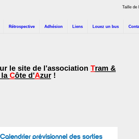
Taille de 
Rétrospective
Adhésion
Liens
Louez un bus
Conta
r le site de l'association
T
ram &
 la
C
ôte d'
A
zur
!